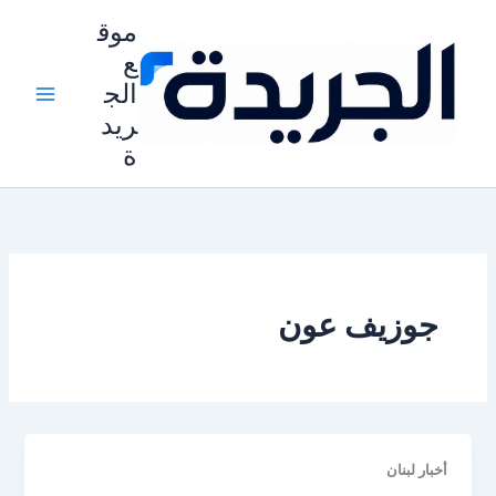
خطي
موق
لى
ع
لمحتوى
الج
ريد
ة
جوزيف عون
أخبار لبنان