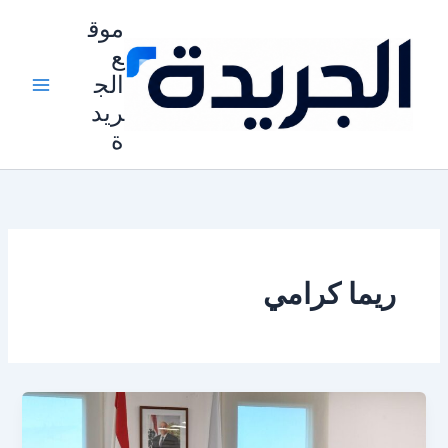
خطي
موق
لى
ع
لمحتوى
الج
ريد
ة
ريما كرامي