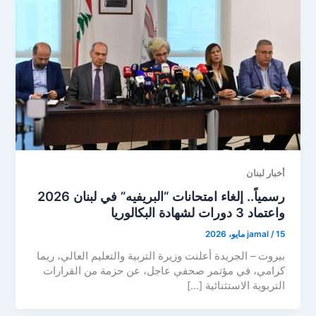
أخبار لبنان
رسمياً.. إلغاء امتحانات “البريفيه” في لبنان 2026
واعتماد 3 دورات لشهادة البكالوريا
15 مايو، 2026
/
jamal
بيروت – الجريدة أعلنت وزيرة التربية والتعليم العالي، ريما
كرامي، في مؤتمر صحفي عاجل، عن حزمة من القرارات
التربوية الاستثنائية […]