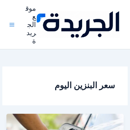
خطي
موق
لى
ع
لمحتوى
الج
ريد
ة
سعر البنزين اليوم