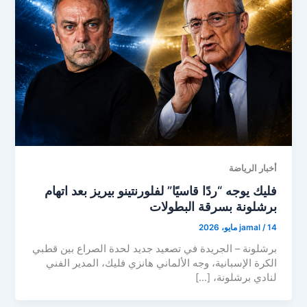
أخبار الرياضة
فليك يوجه “ردًا قاسيًا” لفلورنتينو بيريز بعد اتهام
برشلونة بسرقة البطولات
14 مايو، 2026
/
jamal
برشلونة – الجريدة في تصعيد جديد لحدة الصراع بين قطبي
الكرة الإسبانية، وجه الألماني هانزي فليك، المدير الفني
لنادي برشلونة، […]