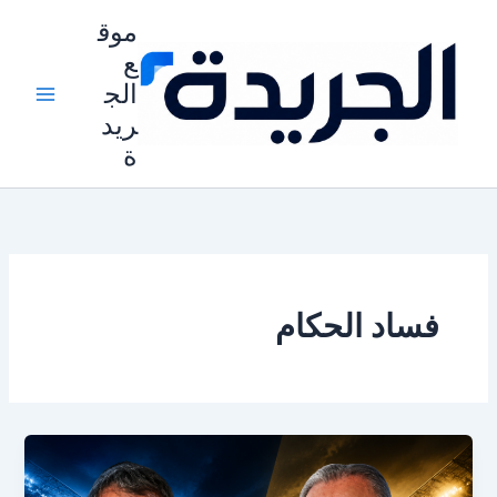
خطي
موق
لى
ع
لمحتوى
الج
ريد
ة
فساد الحكام