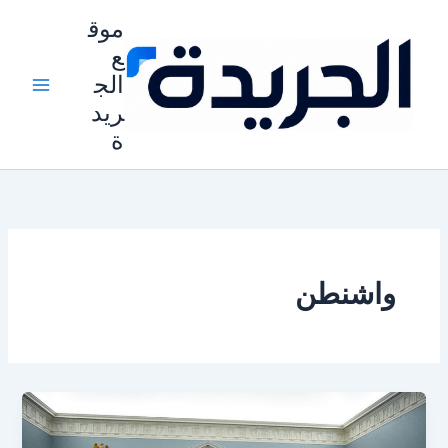
خطي
موق
لى
ع
لمحتوى
الج
ريد
ة
واشنطن