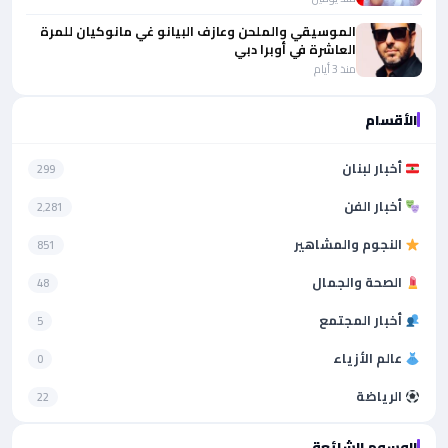
الموسيقي والملحن وعازف البيانو غي مانوكيان للمرة
العاشرة في أوبرا دبي
منذ 3 أيام
الأقسام
أخبار لبنان
299
أخبار الفن
2٬281
النجوم والمشاهير
851
الصحة والجمال
48
أخبار المجتمع
5
عالم الأزياء
0
الرياضة
22
الوسوم الشائعة