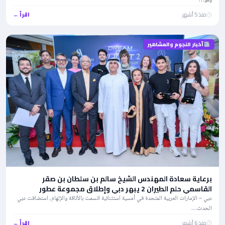
وهو…
منذ 5 أشهر
اقرأ ←
أخبار النجوم والمشاهير
برعاية سعادة المهندس الشيخ سالم بن سلطان بن صقر
القاسمي حلم الطيران 2 يبهر دبي وإطلاق مجموعة عطور
AMANIYAH
دبي – الإمارات العربية المتحدة في أمسية استثنائية اتسمت بالأناقة والإلهام، استضافت دبي
الحدث…
منذ 6 أشهر
اقرأ ←