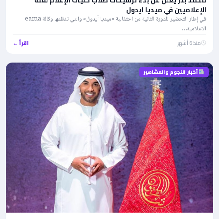
الإعلاميين في ميديا ايدول
في إطار التحضير للدورة الثانية من احتفالية «ميديا آيدول» والتي تنظمها وكالة eama
الاعلامية…
منذ 6 أشهر
اقرأ ←
أخبار النجوم والمشاهير