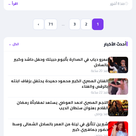
منذ 8 أشهر
اقرأ ←
›
71
…
3
2
1
أحدث الأخبار
الكل ←
عمرو دياب في الصدارة بألبوم حبيتك وحفل حاشد وكبير
بالساحل
منذ 20 ساعة
الفنان المصري الكبير محمود حميدة يحتفل بزفاف ابنته
بالرقص والغناء
منذ 22 ساعة
النجم المصري احمد العوضي يستعد لمفاجأة رمضان
القادم بعنوان سلطان الديب
منذ يومين
شيرين تتألق في ليلة من العمر بالساحل الشمالى وسط
حضور جماهيري كبير
منذ يومين