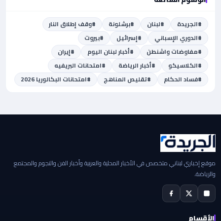
#الجريدة
#لبنان
#برشلونة
#وقف إطلاق النار
#الدوري الإسباني
#إسرائيل
#بيروت
#مفاوضات واشنطن
#أخبار لبنان اليوم
#إيران
#الكلاسيكو
#أخبار الرياضة
#امتحانات البريفيه
#فساد الحكام
#تقليص المناهج
#امتحانات البكالوريا 2026
موقع إخباري لبناني متخصص في الأخبار المحلية والعربية وأخبار الفن والنجوم والمجتمع
والرياضة.
الأقسام