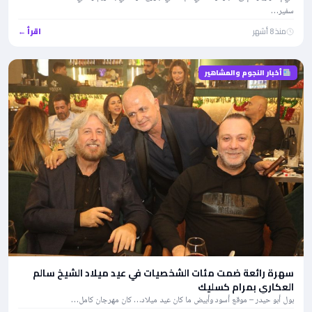
سفير…
منذ 8 أشهر
اقرأ ←
أخبار النجوم والمشاهير
سهرة رائعة ضمت مئات الشخصيات في عيد ميلاد الشيخ سالم
العكاري بمرام كسليك
بول أبو حيدر – موقع أسود وأبيض ما كان عيد ميلاد… كان مهرجان كامل…