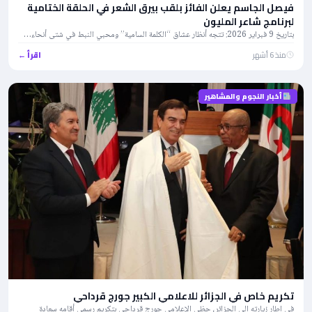
فيصل الجاسم يعلن الفائز بلقب بيرق الشعر في الحلقة الختامية
لبرنامج شاعر المليون
بتاريخ 9 فبراير 2026: تتجه أنظار عشاق “الكلمة السامية” ومحبي النبط في شتى أنحاء…
منذ 6 أشهر
اقرأ ←
أخبار النجوم والمشاهير
تكريم خاص في الجزائر للاعلامي الكبير جورج قرداحي
في إطار زيارته إلى الجزائر، حظي الإعلامي جورج قرداحي بتكريم رسمي أقامه سعادة